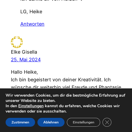
LG, Heike
Antworten
Elke Gisella
25. Mai 2024
Hallo Heike,
Ich bin begeistert von deiner Kreativität. Ich
wünsche dir weiterhin viel Freude und Phantasie
beim Nähen. Alles Gute zum 10 jährigen und
Wir verwenden Cookies, um dir die bestmögliche Erfahrung auf
unserer Website zu bieten.
noch viele weitere schöne Jahre
In den
Einstellungen
kannst du erfahren, welche Cookies wir
Liebe Grüße Elke
verwenden oder sie ausschalten.
GDPR Cookie-
Antworten
Zustimmen
Ablehnen
Einstellungen