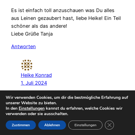
Es ist einfach toll anzuschauen was Du alles
aus Leinen gezaubert hast, liebe Heike! Ein Teil
schöner als das andere!
Liebe Grüße Tanja
Antworten
Heike Konrad
1. Juli 2024
Liebe Tanja,
Wir verwenden Cookies, um dir die bestmögliche Erfahrung auf
unserer Website zu bieten.
dein liebes Kompliment macht mich ganz
In den
Einstellungen
kannst du erfahren, welche Cookies wir
verwenden oder sie ausschalten.
glücklich ☺
GDPR Cookie-
Zustimmen
Ablehnen
Einstellungen
LG, Heike