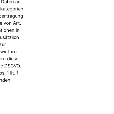
n Daten auf
nkategorien
Übertragung
e von Art.
ationen in
zusätzlich
zur
wir Ihre
ern diese
t. c DSGVO.
 1 lit. f
enden