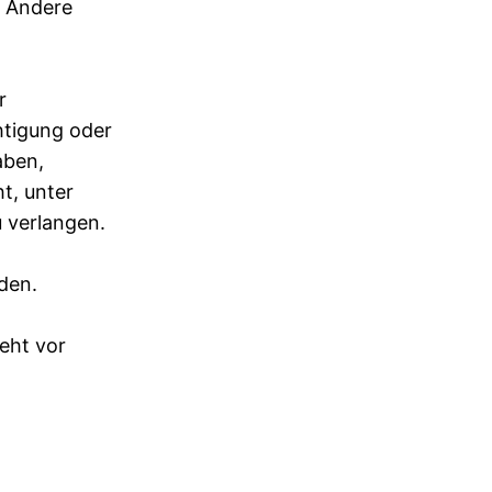
. Andere
r
htigung oder
aben,
t, unter
 verlangen.
den.
eht vor