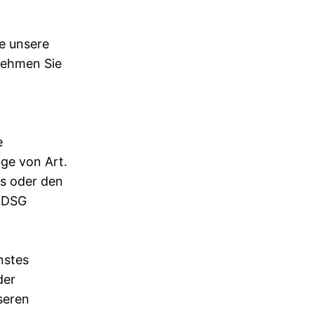
e unsere
tnehmen Sie
e
age von Art.
es oder den
TTDSG
nstes
der
seren