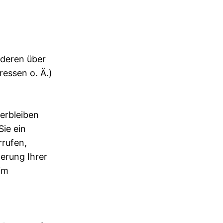
anderen über
essen o. Ä.)
erbleiben
ie ein
rrufen,
herung Ihrer
im