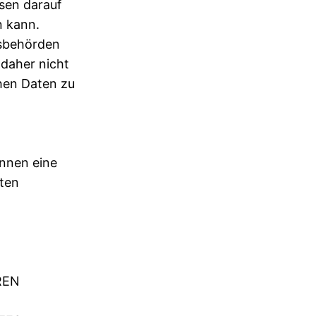
sen darauf
n kann.
tsbehörden
 daher nicht
hen Daten zu
önnen eine
gten
REN