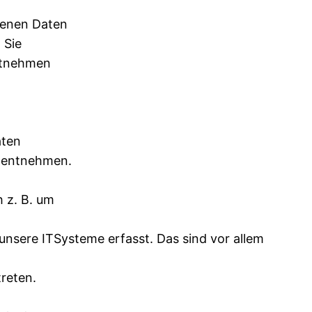
genen Daten
 Sie
entnehmen
aten
g entnehmen.
h z. B. um
nsere ITSysteme erfasst. Das sind vor allem
treten.