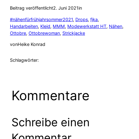
Beitrag veröffentlicht
2. Juni 2021
in
#nähenfürfrühjahrsommer2021
, 
Drops
, 
fjka
, 
Handarbeiten
, 
Kleid
, 
MMM
, 
Modewerkstatt HT
, 
Nähen
, 
Ottobre
, 
Ottobrewoman
, 
Strickjacke
von
Heike Konrad
Schlagwörter:
Kommentare
Schreibe einen
Kommentar