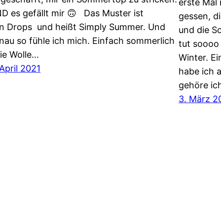
erste Mal
D es gefällt mir 🙃 Das Muster ist
gessen, d
n Drops und heißt Simply Summer. Und
und die S
nau so fühle ich mich. Einfach sommerlich
tut soooo
Die Wolle…
Winter. E
 April 2021
habe ich 
gehöre ich
3. März 2