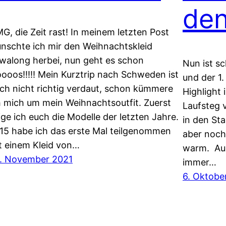
den
G, die Zeit rast! In meinem letzten Post
nschte ich mir den Weihnachtskleid
walong herbei, nun geht es schon
Nun ist s
oooos!!!!! Mein Kurztrip nach Schweden ist
und der 1
ch nicht richtig verdaut, schon kümmere
Highlight 
h mich um mein Weihnachtsoutfit. Zuerst
Laufsteg 
ige ich euch die Modelle der letzten Jahre.
in den Sta
15 habe ich das erste Mal teilgenommen
aber noch 
t einem Kleid von…
warm. Aus
. November 2021
immer…
6. Oktobe