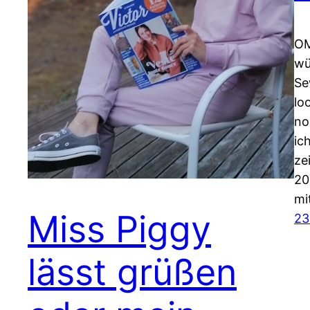
OM
wü
Se
lo
no
ic
ze
20
mi
Miss Piggy
23
lässt grüßen