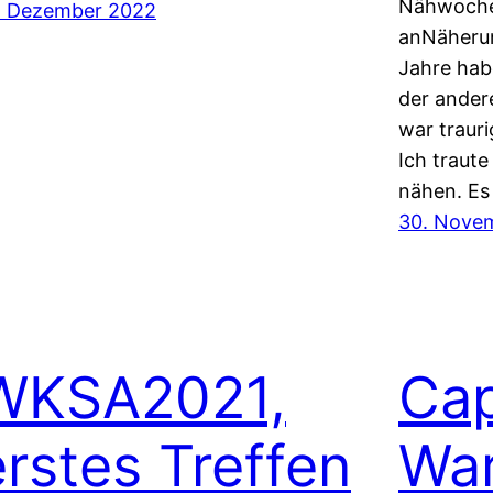
Nähwochen
. Dezember 2022
anNäherun
Jahre hab
der ander
war trauri
Ich traute
nähen. Es
30. Nove
WKSA2021,
Cap
erstes Treffen
War