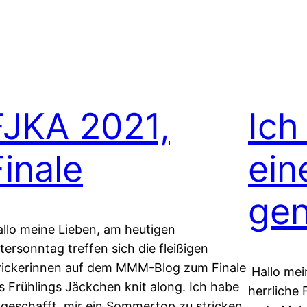
FJKA 2021,
Ich
Finale
ein
gen
llo meine Lieben, am heutigen
tersonntag treffen sich die fleißigen
rickerinnen auf dem MMM-Blog zum Finale
Hallo mei
s Frühlings Jäckchen knit along. Ich habe
herrliche 
 geschafft, mir ein Sommertop zu stricken.