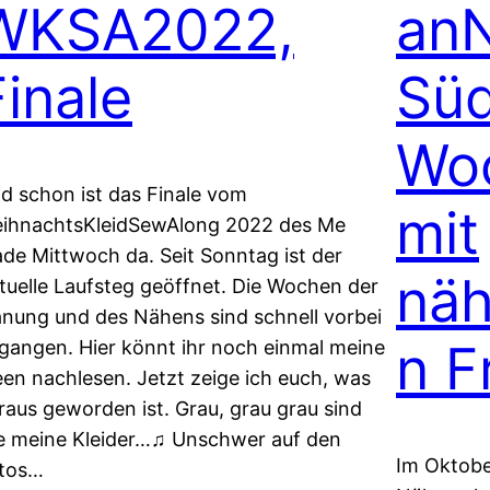
WKSA2022,
an
Finale
Süd
Wo
d schon ist das Finale vom
mit
ihnachtsKleidSewAlong 2022 des Me
de Mittwoch da. Seit Sonntag ist der
näh
rtuelle Laufsteg geöffnet. Die Wochen der
anung und des Nähens sind schnell vorbei
n F
gangen. Hier könnt ihr noch einmal meine
een nachlesen. Jetzt zeige ich euch, was
raus geworden ist. Grau, grau grau sind
le meine Kleider…♫ Unschwer auf den
Im Oktobe
tos…