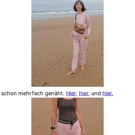
ich schon mehrfach genäht.
Hier,
hier
, und
hier.