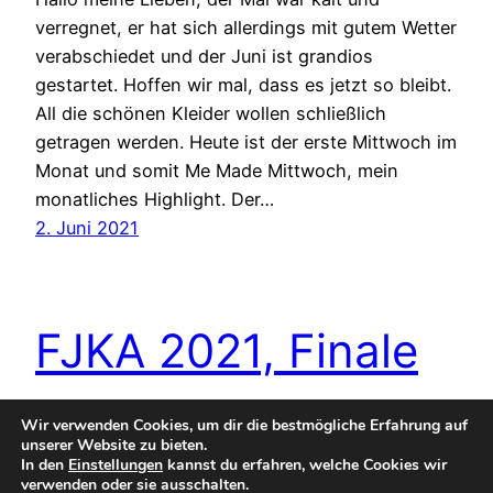
verregnet, er hat sich allerdings mit gutem Wetter
verabschiedet und der Juni ist grandios
gestartet. Hoffen wir mal, dass es jetzt so bleibt.
All die schönen Kleider wollen schließlich
getragen werden. Heute ist der erste Mittwoch im
Monat und somit Me Made Mittwoch, mein
monatliches Highlight. Der…
2. Juni 2021
FJKA 2021, Finale
Wir verwenden Cookies, um dir die bestmögliche Erfahrung auf
Hallo meine Lieben, am heutigen Ostersonntag
unserer Website zu bieten.
treffen sich die fleißigen Strickerinnen auf dem
In den
Einstellungen
kannst du erfahren, welche Cookies wir
verwenden oder sie ausschalten.
MMM-Blog zum Finale des Frühlings Jäckchen