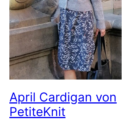
April Cardigan von
PetiteKnit