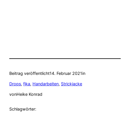
Beitrag veröffentlicht
14. Februar 2021
in
Drops
, 
fjka
, 
Handarbeiten
, 
Strickjacke
von
Heike Konrad
Schlagwörter: