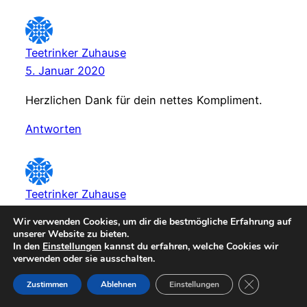
Teetrinker Zuhause
5. Januar 2020
Herzlichen Dank für dein nettes Kompliment.
Antworten
Teetrinker Zuhause
5. Januar 2020
Wir verwenden Cookies, um dir die bestmögliche Erfahrung auf
unserer Website zu bieten.
Ganz lieben Dank dafür dein nettes Kompliment.
In den
Einstellungen
kannst du erfahren, welche Cookies wir
Ja, es war alles sehr schön und entspannt.
verwenden oder sie ausschalten.
GDPR Cookie-
Zustimmen
Ablehnen
Einstellungen
Antworten