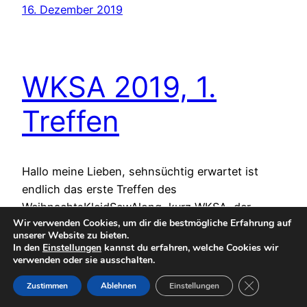
16. Dezember 2019
WKSA 2019, 1.
Treffen
Hallo meine Lieben, sehnsüchtig erwartet ist
endlich das erste Treffen des
WeihnachtsKleidSewAlong, kurz WKSA, der
Wir verwenden Cookies, um dir die bestmögliche Erfahrung auf
alljährlich vom Me Made Mittwoch Team
unserer Website zu bieten.
organisiert und von Ina eröffnet wird. Heute geht
In den
Einstellungen
kannst du erfahren, welche Cookies wir
es umRückblick und Pläne Ich habe 1000 Ideen
verwenden oder sie ausschalten.
und kann mich nur schwer entscheiden Ich weiß
GDPR Cookie-
Zustimmen
Ablehnen
Einstellungen
schon genau, was ich will, aber mir fehlt noch