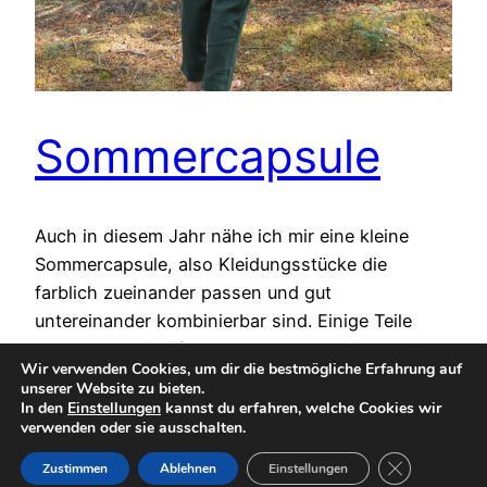
Sommercapsule
Auch in diesem Jahr nähe ich mir eine kleine
Sommercapsule, also Kleidungsstücke die
farblich zueinander passen und gut
untereinander kombinierbar sind. Einige Teile
sind mittlerweile fertig genäht, und die zeige ich
Wir verwenden Cookies, um dir die bestmögliche Erfahrung auf
euch heute. Es ist wieder der erste Mittwoch im
unserer Website zu bieten.
Monat, somit Zeit für den Me Made Mittwoch. Im
In den
Einstellungen
kannst du erfahren, welche Cookies wir
verwenden oder sie ausschalten.
Frühjahr hatte ich mich, meinen Kleidungsstil,…
7. Juni 2023
GDPR Cookie-
Zustimmen
Ablehnen
Einstellungen