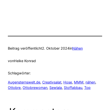
Beitrag veröffentlicht
2. Oktober 2024
in
Nähen
von
Heike Konrad
Schlagwörter:
Augensternswelt.de
, 
Creativsalat
, 
Hose
, 
MMM
, 
nähen
, 
Ottobre
, 
Ottobrewoman
, 
Sewlala
, 
Stoffabbau
, 
Top