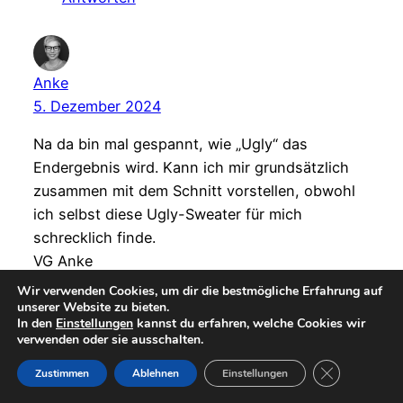
Anke
5. Dezember 2024
Na da bin mal gespannt, wie „Ugly“ das
Endergebnis wird. Kann ich mir grundsätzlich
zusammen mit dem Schnitt vorstellen, obwohl
ich selbst diese Ugly-Sweater für mich
schrecklich finde.
VG Anke
Wir verwenden Cookies, um dir die bestmögliche Erfahrung auf
Antworten
unserer Website zu bieten.
In den
Einstellungen
kannst du erfahren, welche Cookies wir
verwenden oder sie ausschalten.
GDPR Cookie-
Zustimmen
Ablehnen
Einstellungen
Heike Konrad