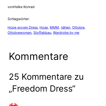
von
Heike Konrad
Schlagwörter:
Hope woven Dress
, 
Hose
, 
MMM
, 
nähen
, 
Ottobre
, 
Ottobrewoman
, 
Stoffabbau
, 
Wardrobe by me
Kommentare
25 Kommentare zu
„Freedom Dress“