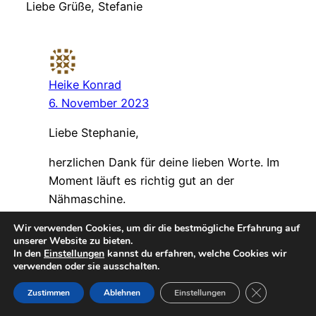
Liebe Grüße, Stefanie
Heike Konrad
6. November 2023
Liebe Stephanie,
herzlichen Dank für deine lieben Worte. Im
Moment läuft es richtig gut an der
Nähmaschine.
Wir verwenden Cookies, um dir die bestmögliche Erfahrung auf
LG, Heike
unserer Website zu bieten.
In den
Einstellungen
kannst du erfahren, welche Cookies wir
verwenden oder sie ausschalten.
GDPR Cookie-
Zustimmen
Ablehnen
Einstellungen
Traude Rostrose