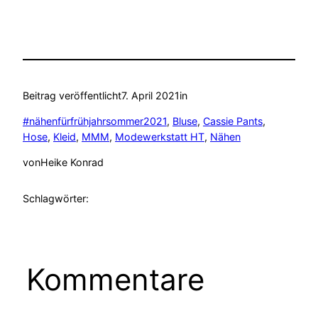
Beitrag veröffentlicht
7. April 2021
in
#nähenfürfrühjahrsommer2021
, 
Bluse
, 
Cassie Pants
, 
Hose
, 
Kleid
, 
MMM
, 
Modewerkstatt HT
, 
Nähen
von
Heike Konrad
Schlagwörter:
Kommentare