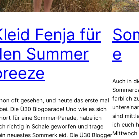
Kleid Fenja für
So
den Summer
e
breeze
Auch in di
Sommercap
farblich 
hon oft gesehen, und heute das erste mal
untereinan
bei. Die Ü30 Blogparade! Und wie es sich
sind mittl
hört für eine Sommer-Parade, habe ich
ich euch h
ch richtig in Schale geworfen und trage
Mittwoch 
in neuestes Sommerkleid. Die Ü30 Blogger