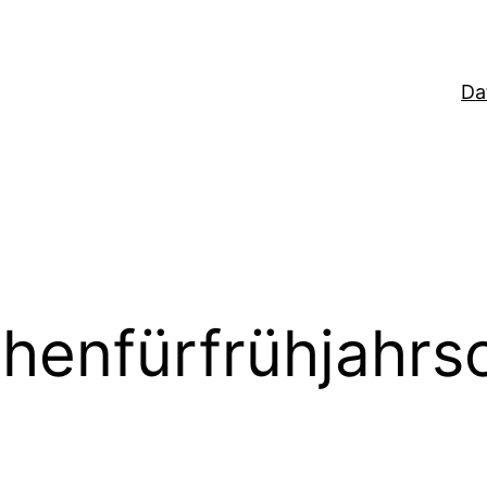
Da
henfürfrühjahr