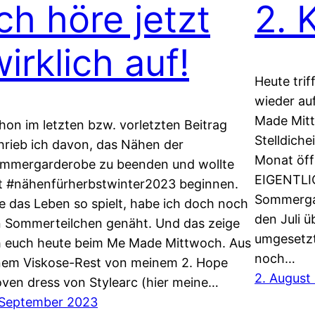
ch höre jetzt
2. 
irklich auf!
Heute trif
wieder au
Made Mit
hon im letzten bzw. vorletzten Beitrag
Stelldich
hrieb ich davon, das Nähen der
Monat öff
mmergarderobe zu beenden und wollte
EIGENTLIC
t #nähenfürherbstwinter2023 beginnen.
Sommerga
e das Leben so spielt, habe ich doch noch
den Juli 
n Sommerteilchen genäht. Und das zeige
umgesetzt
h euch heute beim Me Made Mittwoch. Aus
noch…
nem Viskose-Rest von meinem 2. Hope
2. August
ven dress von Stylearc (hier meine…
 September 2023