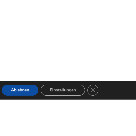
GDPR Cookie-Banner s
Ablehnen
Einstellungen