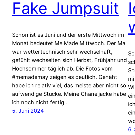
Fake Jumpsuit
I
w
Schon ist es Juni und der erste Mittwoch im
Monat bedeutet Me Made Mittwoch. Der Mai
war wettertechnisch sehr wechselhaft,
Sc
gefühlt wechselten sich Herbst, Frühjahr und
sc
Hochsommer täglich ab. Die Fotos vom
So
#memademay zeigen es deutlich. Genäht
mi
habe ich relativ viel, das meiste aber nicht so
Wi
aufwendige Stücke. Meine Chaneljacke habe
ei
ich noch nicht fertig…
ic
5. Juni 2024
ei
wo
6.