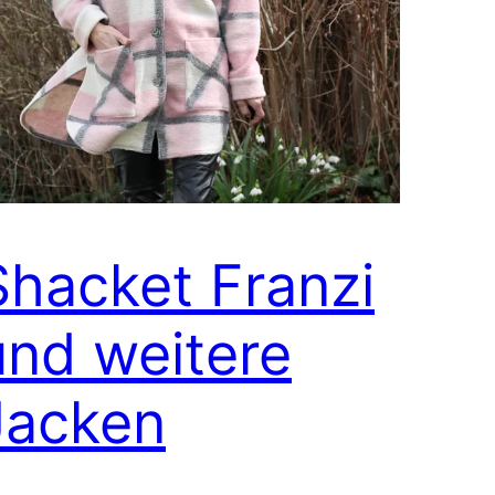
Shacket Franzi
und weitere
Jacken