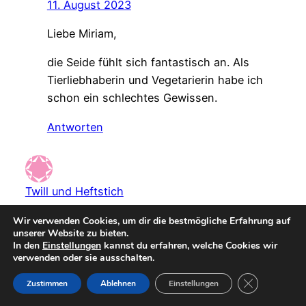
11. August 2023
Liebe Miriam,
die Seide fühlt sich fantastisch an. Als
Tierliebhaberin und Vegetarierin habe ich
schon ein schlechtes Gewissen.
Antworten
Twill und Heftstich
5. August 2023
Wir verwenden Cookies, um dir die bestmögliche Erfahrung auf
unserer Website zu bieten.
Oh, wie schön! Ein Wickelkleid, und dann auch
In den
Einstellungen
kannst du erfahren, welche Cookies wir
noch aus Seide. Wunderschön. Bei Kibadoo
verwenden oder sie ausschalten.
wäre mir der Schnitt nie aufgefallen, Deine
GDPR Cookie-
Zustimmen
Ablehnen
Einstellungen
Umsetzung gefällt mir dagegen sehr. Und da Du