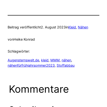
Beitrag veröffentlicht
2. August 2023
in
Kleid
, 
Nähen
von
Heike Konrad
Schlagwörter:
Augensternswelt.de
, 
kleid
, 
MMM
, 
nähen
, 
nähenfürfrühjahrsommer2023
, 
Stoffabbau
Kommentare