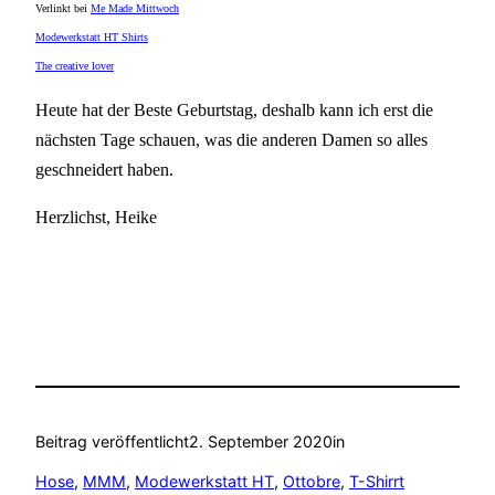
Verlinkt bei
Me Made Mittwoch
Modewerkstatt HT Shirts
The creative lover
Heute hat der Beste Geburtstag, deshalb kann ich erst die
nächsten Tage schauen, was die anderen Damen so alles
geschneidert haben.
Herzlichst, Heike
Beitrag veröffentlicht
2. September 2020
in
Hose
, 
MMM
, 
Modewerkstatt HT
, 
Ottobre
, 
T-Shirrt