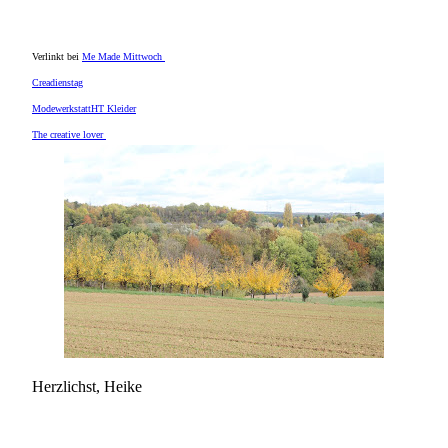
Verlinkt bei
Me Made Mittwoch
Creadienstag
ModewerkstattHT Kleider
The creative lover
Herzlichst, Heike