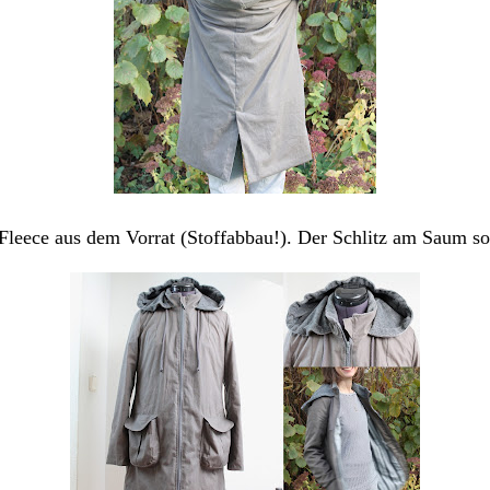
leece aus dem Vorrat (Stoffabbau!). Der Schlitz am Saum so