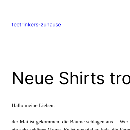
Zum
Inhalt
springen
teetrinkers-zuhause
Neue Shirts tr
Hallo meine Lieben,
der Mai ist gekommen, die Bäume schlagen aus… Wer kennt
ein sehr schöner Monat. Es ist nur viel zu kalt, die Fo