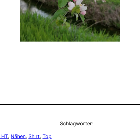
Schlagwörter:
 HT
, 
Nähen
, 
Shirt
, 
Top