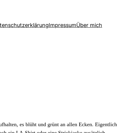
tenschutzerklärung
Impressum
Über mich
fhalten, es blüht und grünt an allen Ecken. Eigentlich
ch ein LA-Shirt oder eine Strickjacke zusätzlich