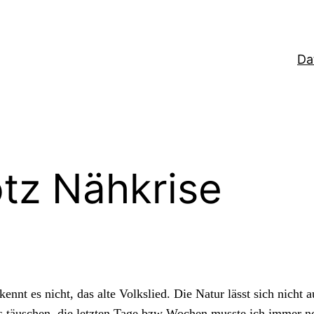
Da
otz Nähkrise
 es nicht, das alte Volkslied. Die Natur lässt sich nicht au
tos täuschen, die letzten Tage bzw Wochen musste ich immer no