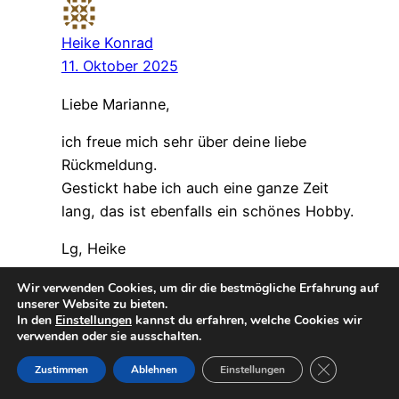
Heike Konrad
11. Oktober 2025
Liebe Marianne,
ich freue mich sehr über deine liebe
Rückmeldung.
Gestickt habe ich auch eine ganze Zeit
lang, das ist ebenfalls ein schönes Hobby.
Lg, Heike
Antworten
Wir verwenden Cookies, um dir die bestmögliche Erfahrung auf
unserer Website zu bieten.
In den
Einstellungen
kannst du erfahren, welche Cookies wir
verwenden oder sie ausschalten.
GDPR Cookie-
GRISELDA
Zustimmen
Ablehnen
Einstellungen
11. Oktober 2025