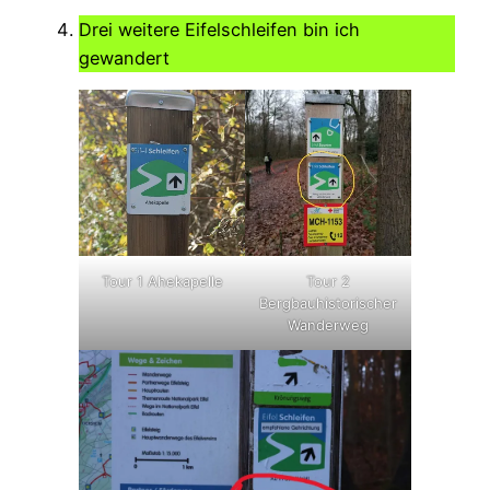
Drei weitere Eifelschleifen bin ich
gewandert
Tour 1 Ahekapelle
Tour 2
Bergbauhistorischer
Wanderweg