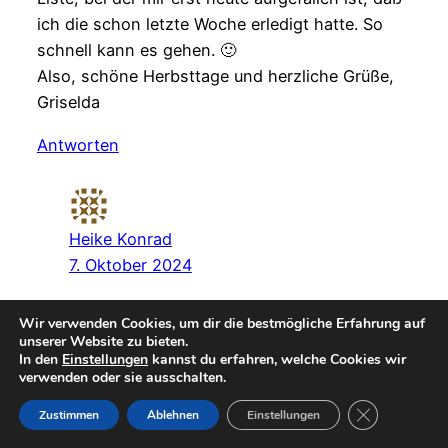
ich die schon letzte Woche erledigt hatte. So
schnell kann es gehen. 🙂
Also, schöne Herbsttage und herzliche Grüße,
Griselda
Antworten
Heike Konrad
7. Oktober 2024
Liebe Griselda,
Wir verwenden Cookies, um dir die bestmögliche Erfahrung auf
unserer Website zu bieten.
ich danke dir sehr für deine lieben und
In den
Einstellungen
kannst du erfahren, welche Cookies wir
aufmunternden Worte.
verwenden oder sie ausschalten.
Wie schön, dass du schon einen Haken
GDPR Cookie-
Zustimmen
Ablehnen
Einstellungen
machen konntest, ich werde gleich mal bei