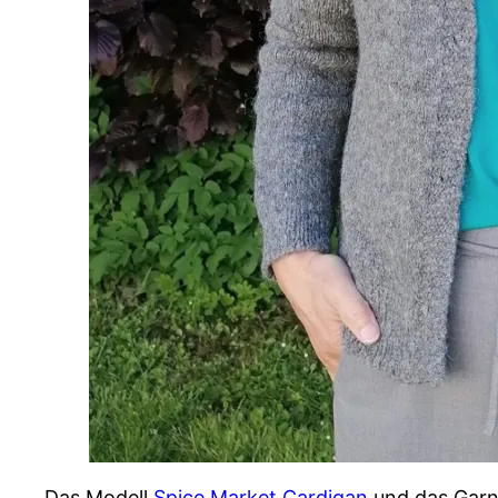
Das Modell
Spice Market Cardigan
und das Garn 