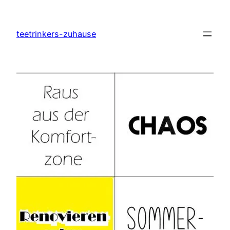
Zum
Inhalt
teetrinkers-zuhause
springen