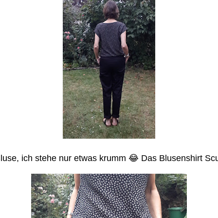
e Bluse, ich stehe nur etwas krumm 😂
Das Blusenshirt Scu