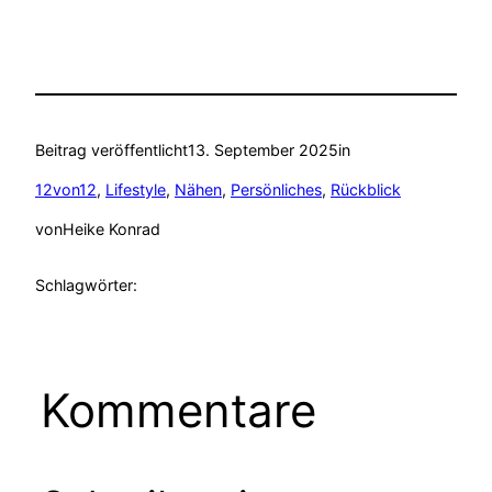
Beitrag veröffentlicht
13. September 2025
in
12von12
, 
Lifestyle
, 
Nähen
, 
Persönliches
, 
Rückblick
von
Heike Konrad
Schlagwörter:
Kommentare