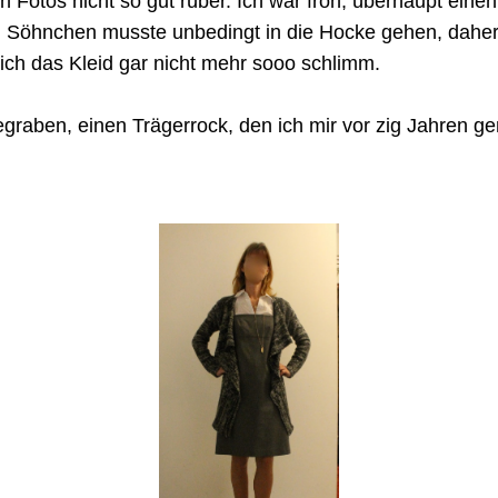
den Fotos nicht so gut rüber. Ich war froh, überhaupt 
nd Söhnchen musste unbedingt in die Hocke gehen, daher
 ich das Kleid gar nicht mehr sooo schlimm.
gegraben, einen Trägerrock, den ich mir vor zig Jahren