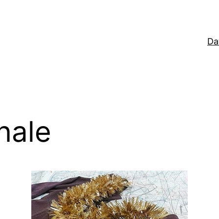
Da
nale