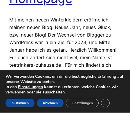
Mit meinen neuen Winterkleidern eröffne ich
meinen neuen Blog. Neues Jahr, neues Glück,
bzw. neuer Blog! Der Wechsel von Blogger zu
WordPress war ja ein Ziel für 2023, und Mitte
Januar habe ich es getan. Herzlich Willkommen!
Für euch ändert sich nicht viel, mein Name ist
teetrinkers-zuhause.de . Für mich ändert sich
ziemlich viel, ich…
Wir verwenden Cookies, um dir die bestmögliche Erfahrung auf
1. Februar 2023
unserer Website zu bieten.
In den
Einstellungen
kannst du erfahren, welche Cookies wir
verwenden oder sie ausschalten.
GDPR Cookie-
Zustimmen
Ablehnen
Einstellungen
Instagr
Faceb
© teetrinkers-zuhause – 2026