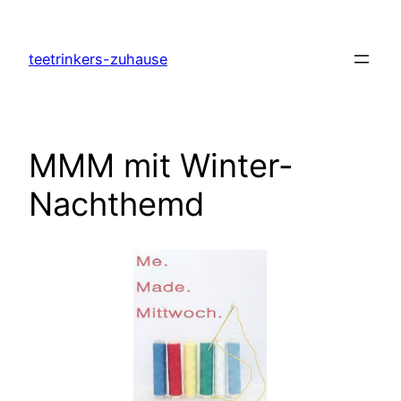
Zum
Inhalt
teetrinkers-zuhause
springen
MMM mit Winter-
Nachthemd