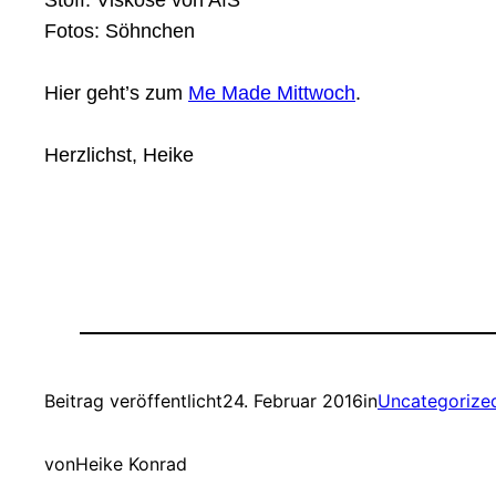
Stoff: Viskose von AfS
Fotos: Söhnchen
Hier geht’s zum
Me Made Mittwoch
.
Herzlichst, Heike
Beitrag veröffentlicht
24. Februar 2016
in
Uncategorize
von
Heike Konrad