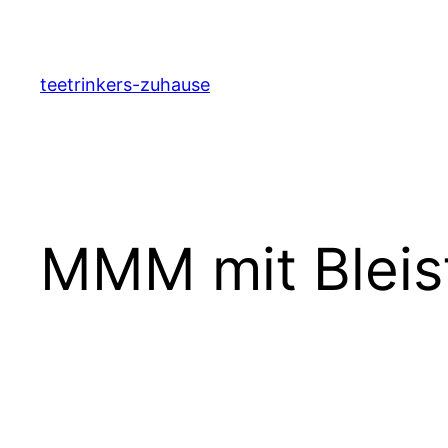
Zum
Inhalt
springen
teetrinkers-zuhause
MMM mit Bleist