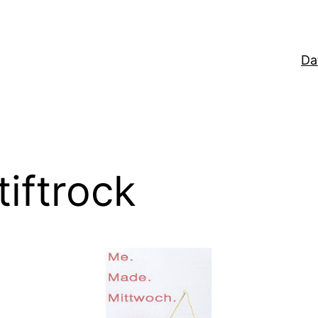
Da
iftrock