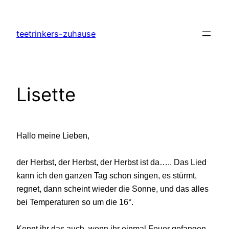
Zum
Inhalt
teetrinkers-zuhause
springen
Lisette
Hallo meine Lieben,
der Herbst, der Herbst, der Herbst ist da….. Das Lied
kann ich den ganzen Tag schon singen, es stürmt,
regnet, dann scheint wieder die Sonne, und das alles
bei Temperaturen so um die 16°.
Kennt ihr das auch, wenn ihr einmal Feuer gefangen