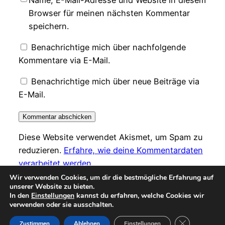
Browser für meinen nächsten Kommentar
speichern.
Benachrichtige mich über nachfolgende
Kommentare via E-Mail.
Benachrichtige mich über neue Beiträge via
E-Mail.
Diese Website verwendet Akismet, um Spam zu
reduzieren.
Erfahre, wie deine Kommentardaten
verarbeitet werden.
Wir verwenden Cookies, um dir die bestmögliche Erfahrung auf
unserer Website zu bieten.
In den
Einstellungen
kannst du erfahren, welche Cookies wir
verwenden oder sie ausschalten.
Instagr
Faceb
© teetrinkers-zuhause – 2026
GDPR Cookie-
Zustimmen
Ablehnen
Einstellungen