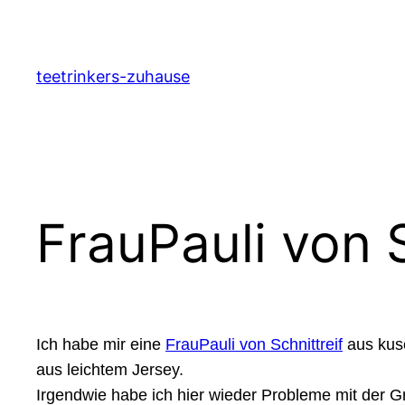
Zum
Inhalt
springen
teetrinkers-zuhause
FrauPauli von S
Ich habe mir eine
FrauPauli von Schnittreif
aus kusc
aus leichtem Jersey.
Irgendwie habe ich hier wieder Probleme mit der Gr