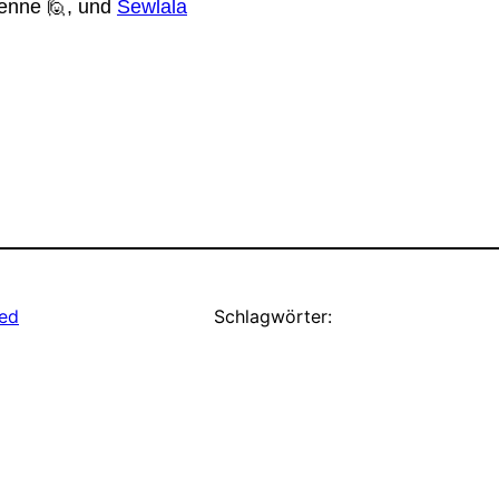
enne 🙋, und
Sewlala
ed
Schlagwörter: