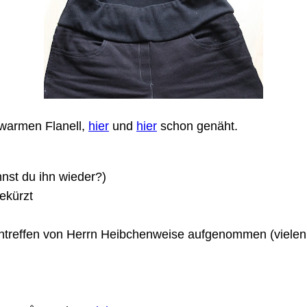
warmen Flanell,
hier
und
hier
schon genäht.
nnst du ihn wieder?)
ekürzt
treffen von Herrn Heibchenweise aufgenommen (vielen D