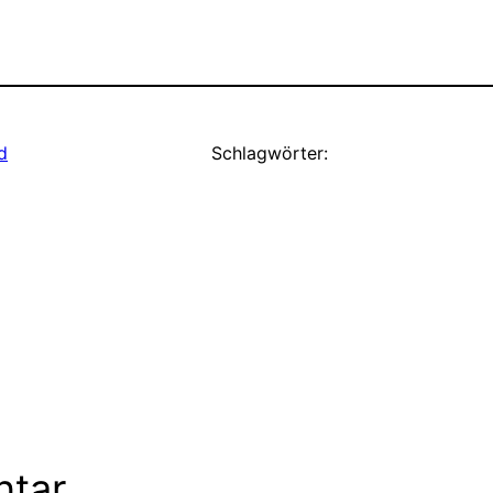
d
Schlagwörter:
ntar