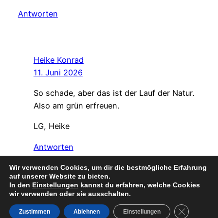
Antworten
Heike Konrad
11. Juni 2026
So schade, aber das ist der Lauf der Natur.
Also am grün erfreuen.
LG, Heike
Antworten
Wir verwenden Cookies, um dir die bestmögliche Erfahrung
auf unserer Website zu bieten.
In den
Einstellungen
kannst du erfahren, welche Cookies
wir verwenden oder sie ausschalten.
Instagr
Faceb
© teetrinkers-zuhause – 2026
GDPR Cooki
Zustimmen
Ablehnen
Einstellungen