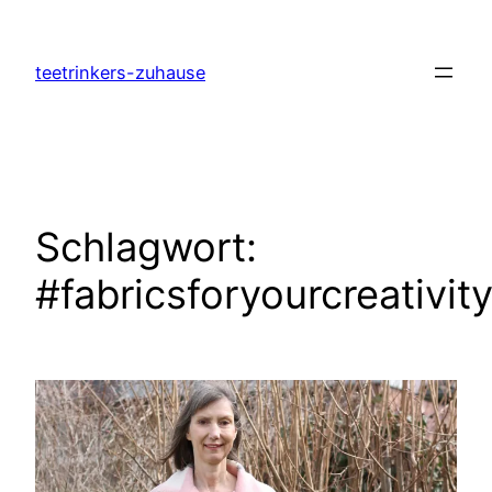
Zum
Inhalt
teetrinkers-zuhause
springen
Schlagwort:
#fabricsforyourcreativit