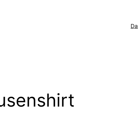
Da
usenshirt